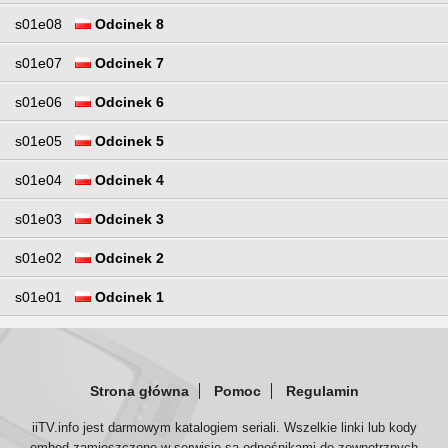
s01e08
Odcinek 8
s01e07
Odcinek 7
s01e06
Odcinek 6
s01e05
Odcinek 5
s01e04
Odcinek 4
s01e03
Odcinek 3
s01e02
Odcinek 2
s01e01
Odcinek 1
Strona główna
Pomoc
Regulamin
iiTV.info jest darmowym katalogiem seriali. Wszelkie linki lub kody
embed zamieszczone w serwisie są odnośnikami do zewnętrznych