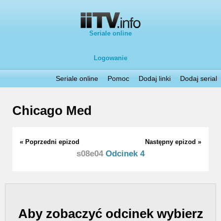
Seriale online
Logowanie
Seriale online
Pomoc
Dodaj linki
Dodaj serial
Chicago Med
« Poprzedni epizod
Następny epizod »
s08e04
Odcinek 4
Aby zobaczyć odcinek wybierz