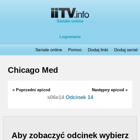
Seriale online
Logowanie
Seriale online
Pomoc
Dodaj linki
Dodaj serial
Chicago Med
« Poprzedni epizod
Następny epizod »
s06e14
Odcinek 14
Aby zobaczyć odcinek wybierz