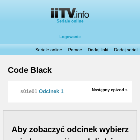
Seriale online
Logowanie
Seriale online
Pomoc
Dodaj linki
Dodaj serial
Code Black
Następny epizod »
s01e01
Odcinek 1
Aby zobaczyć odcinek wybierz