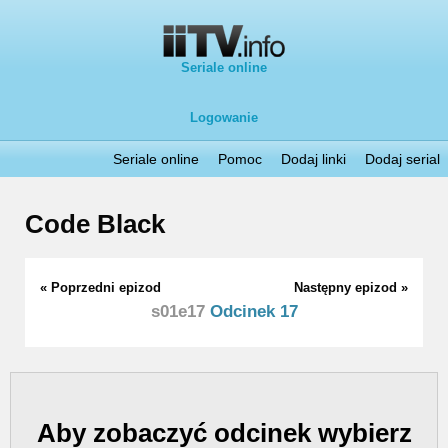
Seriale online
Logowanie
Seriale online
Pomoc
Dodaj linki
Dodaj serial
Code Black
« Poprzedni epizod
Następny epizod »
s01e17
Odcinek 17
Aby zobaczyć odcinek wybierz