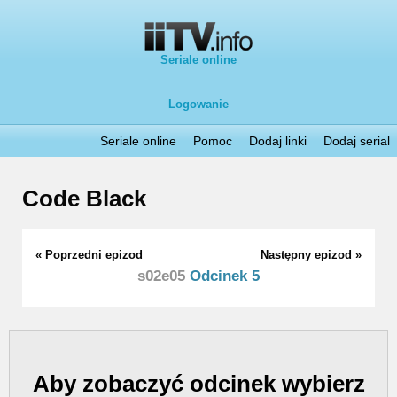
Seriale online
Logowanie
Seriale online
Pomoc
Dodaj linki
Dodaj serial
Code Black
« Poprzedni epizod
Następny epizod »
s02e05
Odcinek 5
Aby zobaczyć odcinek wybierz