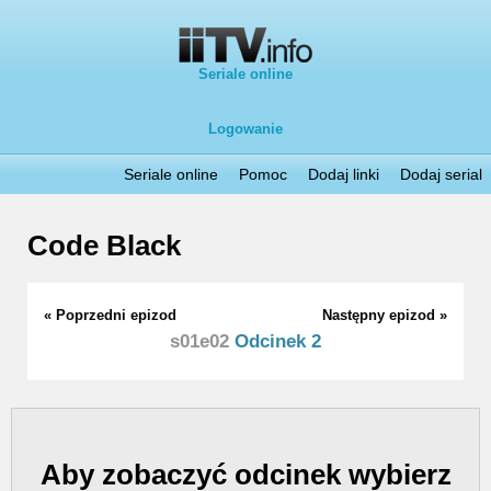
Seriale online
Logowanie
Seriale online
Pomoc
Dodaj linki
Dodaj serial
Code Black
« Poprzedni epizod
Następny epizod »
s01e02
Odcinek 2
Aby zobaczyć odcinek wybierz