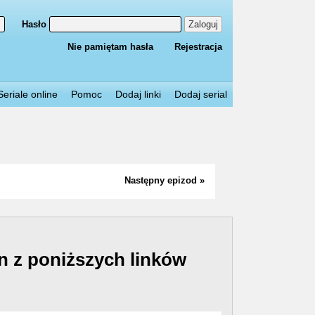
Hasło
Zaloguj
Nie pamiętam hasła
Rejestracja
Seriale online
Pomoc
Dodaj linki
Dodaj serial
Następny epizod »
n z poniższych linków