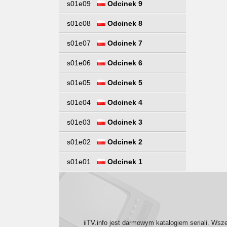
s01e09
Odcinek 9
s01e08
Odcinek 8
s01e07
Odcinek 7
s01e06
Odcinek 6
s01e05
Odcinek 5
s01e04
Odcinek 4
s01e03
Odcinek 3
s01e02
Odcinek 2
s01e01
Odcinek 1
iiTV.info jest darmowym katalogiem seriali. Wsz