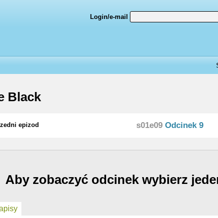
Login/e-mail
 Black
s01e09
Odcinek 9
zedni epizod
Aby zobaczyć odcinek wybierz jede
pisy