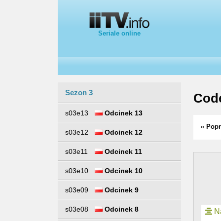
Seriale online
Sezon 3
Code
s03e13
Odcinek 13
« Popr
s03e12
Odcinek 12
s03e11
Odcinek 11
s03e10
Odcinek 10
s03e09
Odcinek 9
s03e08
Odcinek 8
Na