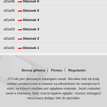
s01e06
Odcinek 6
s01e05
Odcinek 5
s01e04
Odcinek 4
s01e03
Odcinek 3
s01e02
Odcinek 2
s01e01
Odcinek 1
Strona główna
Pomoc
Regulamin
iiTV.info jest darmowym katalogiem seriali. Wszelkie linki lub kody
embed zamieszczone w serwisie są odnośnikami do zewnętrznych
stron, na których możliwe jest oglądanie materiału. Jeżeli znalazłeś
serial w internecie, który można legalnie oglądać, możesz wzbogacić
naszą bazę dodając linki do epizodów.