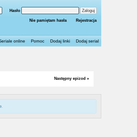
Hasło
Zaloguj
Nie pamiętam hasła
Rejestracja
Seriale online
Pomoc
Dodaj linki
Dodaj serial
Następny epizod »
e.