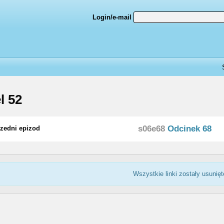
Login/e-mail
l 52
s06e68
Odcinek 68
zedni epizod
Wszystkie linki zostały usunięt