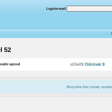
Login/e-mail
l 52
s03e09
Odcinek 9
zedni epizod
Wszystkie linki zostały usunięt