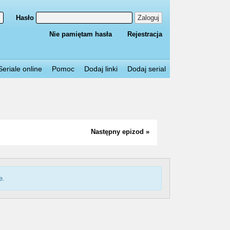
Hasło
Zaloguj
Nie pamiętam hasła
Rejestracja
Seriale online
Pomoc
Dodaj linki
Dodaj serial
Następny epizod »
e.