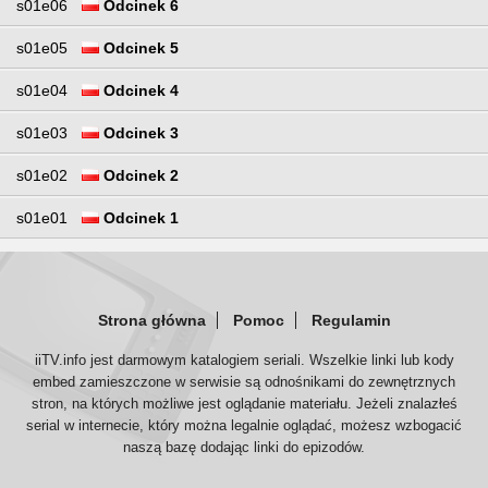
s01e06
Odcinek 6
s01e05
Odcinek 5
s01e04
Odcinek 4
s01e03
Odcinek 3
s01e02
Odcinek 2
s01e01
Odcinek 1
Strona główna
Pomoc
Regulamin
iiTV.info jest darmowym katalogiem seriali. Wszelkie linki lub kody
embed zamieszczone w serwisie są odnośnikami do zewnętrznych
stron, na których możliwe jest oglądanie materiału. Jeżeli znalazłeś
serial w internecie, który można legalnie oglądać, możesz wzbogacić
naszą bazę dodając linki do epizodów.