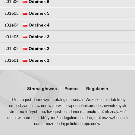
s01e06
Odcinek 6
s01e05
Odcinek 5
s01e04
Odcinek 4
s01e03
Odcinek 3
s01e02
Odcinek 2
s01e01
Odcinek 1
Strona główna
Pomoc
Regulamin
iiTV.info jest darmowym katalogiem seriali. Wszelkie linki lub kody
embed zamieszczone w serwisie są odnośnikami do zewnętrznych
stron, na których możliwe jest oglądanie materiału. Jeżeli znalazłeś
serial w internecie, który można legalnie oglądać, możesz wzbogacić
naszą bazę dodając linki do epizodów.