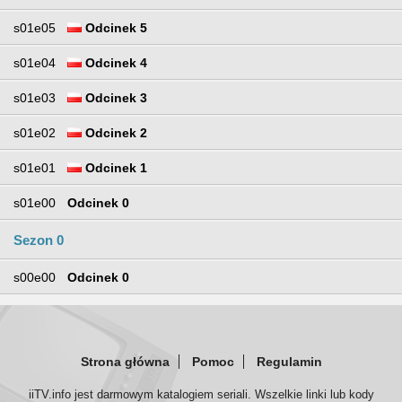
s01e05
Odcinek 5
s01e04
Odcinek 4
s01e03
Odcinek 3
s01e02
Odcinek 2
s01e01
Odcinek 1
s01e00
Odcinek 0
Sezon 0
s00e00
Odcinek 0
Strona główna
Pomoc
Regulamin
iiTV.info jest darmowym katalogiem seriali. Wszelkie linki lub kody