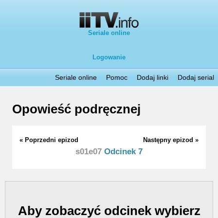
Seriale online
Logowanie
Seriale online
Pomoc
Dodaj linki
Dodaj serial
Opowieść podręcznej
« Poprzedni epizod
Następny epizod »
s01e07
Odcinek 7
Aby zobaczyć odcinek wybierz