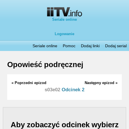
Seriale online
Logowanie
Seriale online
Pomoc
Dodaj linki
Dodaj serial
Opowieść podręcznej
« Poprzedni epizod
Następny epizod »
s03e02
Odcinek 2
Aby zobaczyć odcinek wybierz