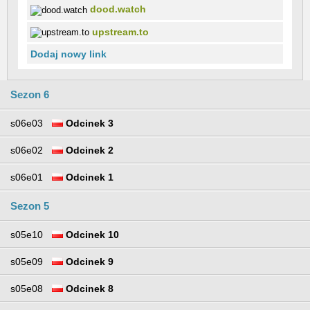
dood.watch
upstream.to
Dodaj nowy link
Sezon 6
s06e03
Odcinek 3
s06e02
Odcinek 2
s06e01
Odcinek 1
Sezon 5
s05e10
Odcinek 10
s05e09
Odcinek 9
s05e08
Odcinek 8