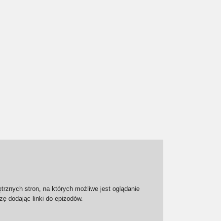
trznych stron, na których możliwe jest oglądanie
zę dodając linki do epizodów.