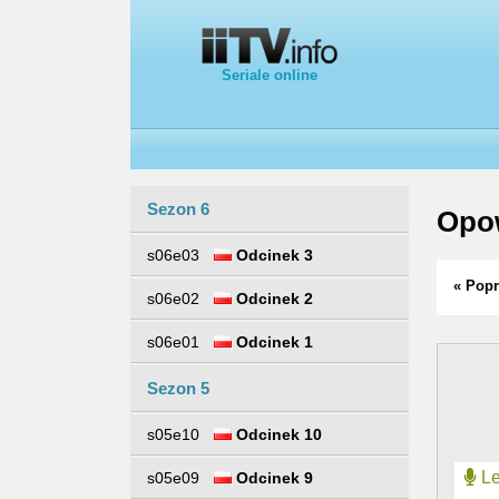
Seriale online
Sezon 6
Opow
s06e03
Odcinek 3
« Popr
s06e02
Odcinek 2
s06e01
Odcinek 1
Sezon 5
s05e10
Odcinek 10
Le
s05e09
Odcinek 9