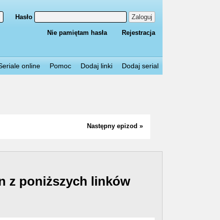
Hasło
Zaloguj
Nie pamiętam hasła
Rejestracja
Seriale online
Pomoc
Dodaj linki
Dodaj serial
Następny epizod »
n z poniższych linków