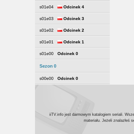
s01e04
Odcinek 4
s01e03
Odcinek 3
s01e02
Odcinek 2
s01e01
Odcinek 1
s01e00
Odcinek 0
Sezon 0
s00e00
Odcinek 0
iiTV.info jest darmowym katalogiem seriali. Wsz
materiału. Jeżeli znalazłeś 