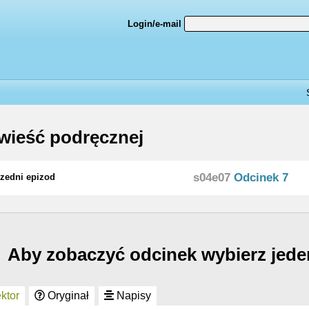
Login/e-mail
ieść podręcznej
s04e07
Odcinek 7
zedni epizod
Aby zobaczyć odcinek wybierz jede
ktor
Oryginał
Napisy