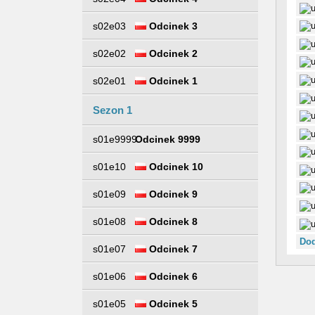
s02e03
Odcinek 3
s02e02
Odcinek 2
s02e01
Odcinek 1
Sezon 1
s01e9999
Odcinek 9999
s01e10
Odcinek 10
s01e09
Odcinek 9
s01e08
Odcinek 8
Dod
s01e07
Odcinek 7
s01e06
Odcinek 6
s01e05
Odcinek 5