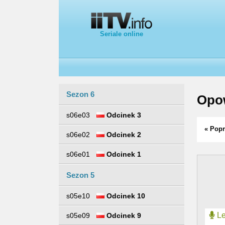
Seriale online
Sezon 6
Opow
s06e03
Odcinek 3
« Popr
s06e02
Odcinek 2
s06e01
Odcinek 1
Sezon 5
s05e10
Odcinek 10
Le
s05e09
Odcinek 9