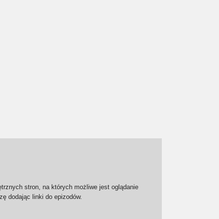
trznych stron, na których możliwe jest oglądanie
zę dodając linki do epizodów.