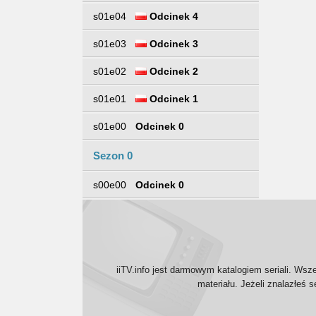
s01e04
Odcinek 4
s01e03
Odcinek 3
s01e02
Odcinek 2
s01e01
Odcinek 1
s01e00
Odcinek 0
Sezon 0
s00e00
Odcinek 0
iiTV.info jest darmowym katalogiem seriali. Wsz
materiału. Jeżeli znalazłeś 