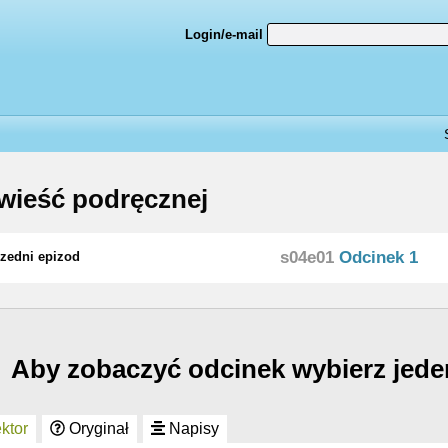
Login/e-mail
ieść podręcznej
s04e01
Odcinek 1
zedni epizod
Aby zobaczyć odcinek wybierz jede
ktor
Oryginał
Napisy