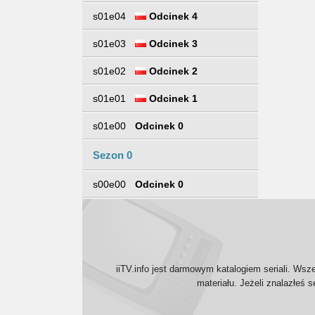
s01e04
Odcinek 4
s01e03
Odcinek 3
s01e02
Odcinek 2
s01e01
Odcinek 1
s01e00
Odcinek 0
Sezon 0
s00e00
Odcinek 0
iiTV.info jest darmowym katalogiem seriali. Wsz
materiału. Jeżeli znalazłeś 