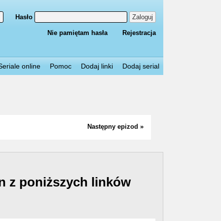
Hasło
Zaloguj
Nie pamiętam hasła
Rejestracja
Seriale online
Pomoc
Dodaj linki
Dodaj serial
Następny epizod »
n z poniższych linków