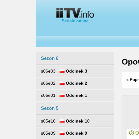
Seriale online
Sezon 6
Opow
s06e03
Odcinek 3
« Popr
s06e02
Odcinek 2
s06e01
Odcinek 1
Sezon 5
s05e10
Odcinek 10
Or
s05e09
Odcinek 9