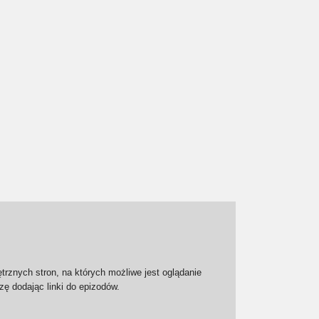
trznych stron, na których możliwe jest oglądanie
zę dodając linki do epizodów.