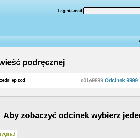
Login/e-mail
ieść podręcznej
s01e9999
Odcinek 9999
zedni epizod
Aby zobaczyć odcinek wybierz jede
yginał