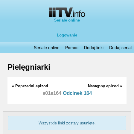
Seriale online
Logowanie
Seriale online
Pomoc
Dodaj linki
Dodaj serial
Pielęgniarki
« Poprzedni epizod
Następny epizod »
s01e164
Odcinek 164
Wszystkie linki zostały usunięte.