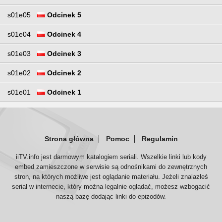
s01e05
Odcinek 5
s01e04
Odcinek 4
s01e03
Odcinek 3
s01e02
Odcinek 2
s01e01
Odcinek 1
Strona główna
Pomoc
Regulamin
iiTV.info jest darmowym katalogiem seriali. Wszelkie linki lub kody
embed zamieszczone w serwisie są odnośnikami do zewnętrznych
stron, na których możliwe jest oglądanie materiału. Jeżeli znalazłeś
serial w internecie, który można legalnie oglądać, możesz wzbogacić
naszą bazę dodając linki do epizodów.