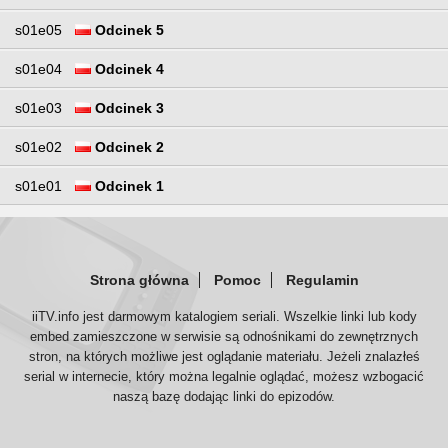
s01e05
Odcinek 5
s01e04
Odcinek 4
s01e03
Odcinek 3
s01e02
Odcinek 2
s01e01
Odcinek 1
Strona główna
Pomoc
Regulamin
iiTV.info jest darmowym katalogiem seriali. Wszelkie linki lub kody
embed zamieszczone w serwisie są odnośnikami do zewnętrznych
stron, na których możliwe jest oglądanie materiału. Jeżeli znalazłeś
serial w internecie, który można legalnie oglądać, możesz wzbogacić
naszą bazę dodając linki do epizodów.