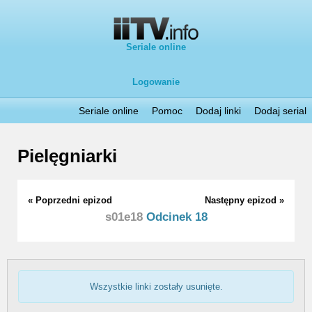
Seriale online
Logowanie
Seriale online
Pomoc
Dodaj linki
Dodaj serial
Pielęgniarki
« Poprzedni epizod
Następny epizod »
s01e18
Odcinek 18
Wszystkie linki zostały usunięte.