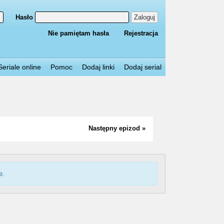
Hasło
Zaloguj
Nie pamiętam hasła
Rejestracja
Seriale online
Pomoc
Dodaj linki
Dodaj serial
Następny epizod »
e.