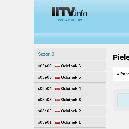
Seriale online
Sezon 3
Piel
s03e06
Odcinek 6
« Popr
s03e05
Odcinek 5
s03e04
Odcinek 4
s03e03
Odcinek 3
s03e02
Odcinek 2
s03e01
Odcinek 1