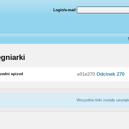
Login/e-mail
ęgniarki
s01e270
Odcinek 270
zedni epizod
Wszystkie linki zostały usunięt