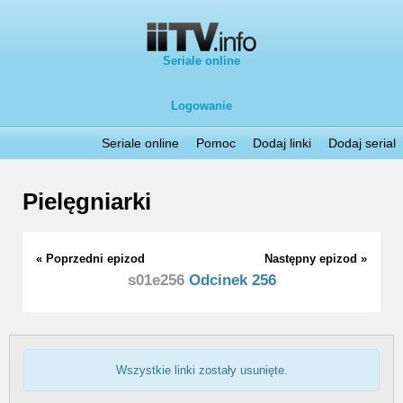
Seriale online
Logowanie
Seriale online
Pomoc
Dodaj linki
Dodaj serial
Pielęgniarki
« Poprzedni epizod
Następny epizod »
s01e256
Odcinek 256
Wszystkie linki zostały usunięte.