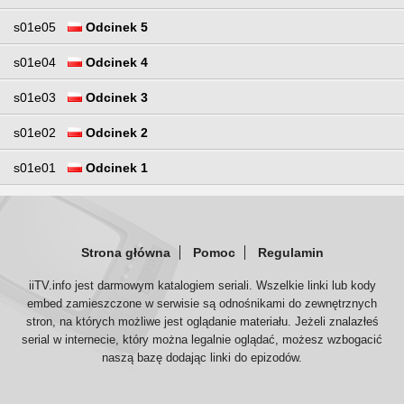
s01e05
Odcinek 5
s01e04
Odcinek 4
s01e03
Odcinek 3
s01e02
Odcinek 2
s01e01
Odcinek 1
Strona główna
Pomoc
Regulamin
iiTV.info jest darmowym katalogiem seriali. Wszelkie linki lub kody
embed zamieszczone w serwisie są odnośnikami do zewnętrznych
stron, na których możliwe jest oglądanie materiału. Jeżeli znalazłeś
serial w internecie, który można legalnie oglądać, możesz wzbogacić
naszą bazę dodając linki do epizodów.