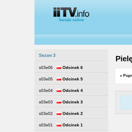
Seriale online
Sezon 3
Piel
s03e06
Odcinek 6
« Popr
s03e05
Odcinek 5
s03e04
Odcinek 4
s03e03
Odcinek 3
s03e02
Odcinek 2
s03e01
Odcinek 1