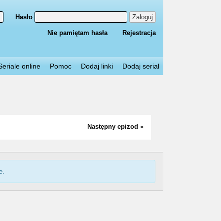
Hasło
Zaloguj
Nie pamiętam hasła
Rejestracja
Seriale online
Pomoc
Dodaj linki
Dodaj serial
Następny epizod »
e.