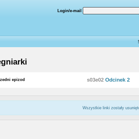
Login/e-mail
ęgniarki
s03e02
Odcinek 2
zedni epizod
Wszystkie linki zostały usunięt