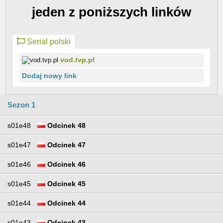
jeden z poniższych linków
Serial polski
vod.tvp.pl
Dodaj nowy link
Sezon 1
s01e48
Odcinek 48
s01e47
Odcinek 47
s01e46
Odcinek 46
s01e45
Odcinek 45
s01e44
Odcinek 44
s01e43
Odcinek 43