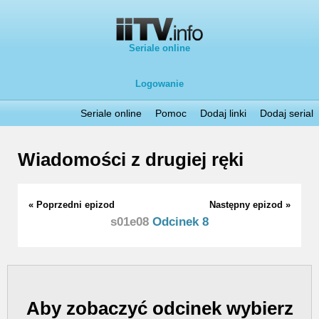
Seriale online
Logowanie
Seriale online
Pomoc
Dodaj linki
Dodaj serial
Wiadomości z drugiej ręki
« Poprzedni epizod
Następny epizod »
s01e08
Odcinek 8
Aby zobaczyć odcinek wybierz