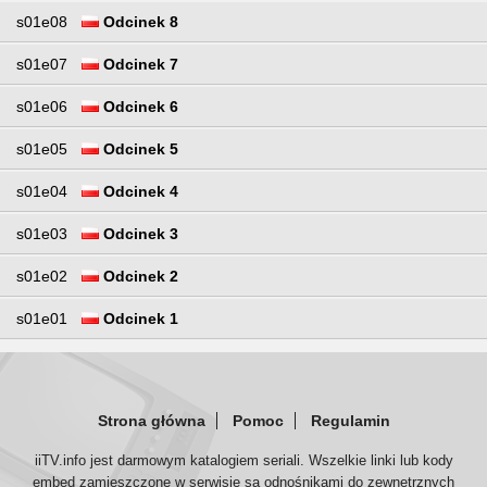
s01e08
Odcinek 8
s01e07
Odcinek 7
s01e06
Odcinek 6
s01e05
Odcinek 5
s01e04
Odcinek 4
s01e03
Odcinek 3
s01e02
Odcinek 2
s01e01
Odcinek 1
Strona główna
Pomoc
Regulamin
iiTV.info jest darmowym katalogiem seriali. Wszelkie linki lub kody
embed zamieszczone w serwisie są odnośnikami do zewnętrznych