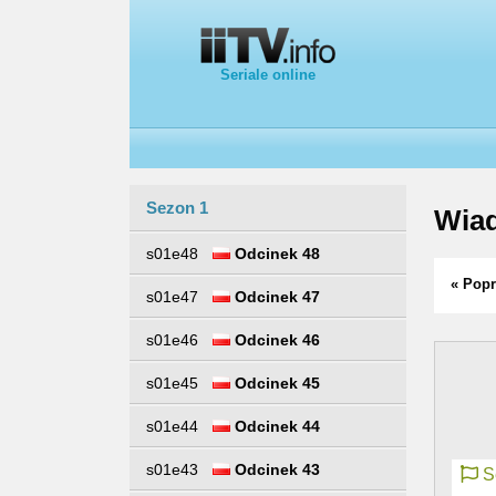
Seriale online
Sezon 1
Wiad
s01e48
Odcinek 48
« Popr
s01e47
Odcinek 47
s01e46
Odcinek 46
s01e45
Odcinek 45
s01e44
Odcinek 44
s01e43
Odcinek 43
Se