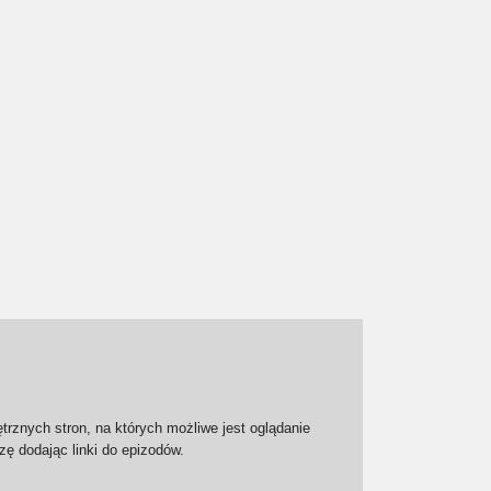
trznych stron, na których możliwe jest oglądanie
zę dodając linki do epizodów.