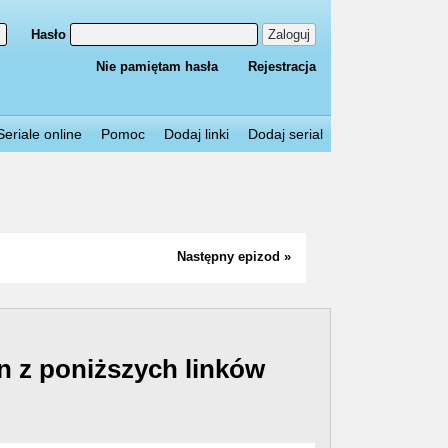
Hasło
Zaloguj
Nie pamiętam hasła
Rejestracja
Seriale online
Pomoc
Dodaj linki
Dodaj serial
Następny epizod »
n z poniższych linków