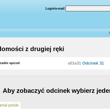
Login/e-mail
omości z drugiej ręki
s01e31
Odcinek 31
zedni epizod
Aby zobaczyć odcinek wybierz jede
rial polski