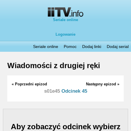
Seriale online
Logowanie
Seriale online
Pomoc
Dodaj linki
Dodaj serial
Wiadomości z drugiej ręki
« Poprzedni epizod
Następny epizod »
s01e45
Odcinek 45
Aby zobaczyć odcinek wybierz