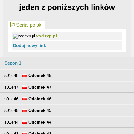
jeden z poniższych linków
Serial polski
vod.tvp.pl
Dodaj nowy link
Sezon 1
s01e48
Odcinek 48
s01e47
Odcinek 47
s01e46
Odcinek 46
s01e45
Odcinek 45
s01e44
Odcinek 44
s01e43
Odcinek 43