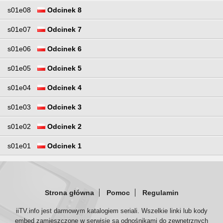
s01e08
Odcinek 8
s01e07
Odcinek 7
s01e06
Odcinek 6
s01e05
Odcinek 5
s01e04
Odcinek 4
s01e03
Odcinek 3
s01e02
Odcinek 2
s01e01
Odcinek 1
Strona główna
Pomoc
Regulamin
iiTV.info jest darmowym katalogiem seriali. Wszelkie linki lub kody
embed zamieszczone w serwisie są odnośnikami do zewnętrznych