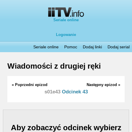
Seriale online
Logowanie
Seriale online
Pomoc
Dodaj linki
Dodaj serial
Wiadomości z drugiej ręki
« Poprzedni epizod
Następny epizod »
s01e43
Odcinek 43
Aby zobaczyć odcinek wybierz