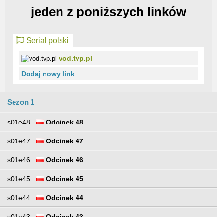
jeden z poniższych linków
Serial polski
vod.tvp.pl
Dodaj nowy link
Sezon 1
s01e48
Odcinek 48
s01e47
Odcinek 47
s01e46
Odcinek 46
s01e45
Odcinek 45
s01e44
Odcinek 44
s01e43
Odcinek 43