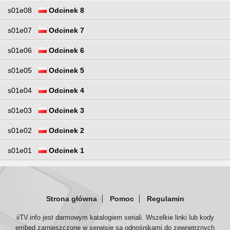
s01e08
Odcinek 8
s01e07
Odcinek 7
s01e06
Odcinek 6
s01e05
Odcinek 5
s01e04
Odcinek 4
s01e03
Odcinek 3
s01e02
Odcinek 2
s01e01
Odcinek 1
Strona główna
Pomoc
Regulamin
iiTV.info jest darmowym katalogiem seriali. Wszelkie linki lub kody
embed zamieszczone w serwisie są odnośnikami do zewnętrznych