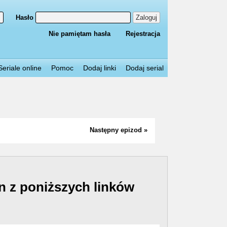
Hasło
Zaloguj
Nie pamiętam hasła
Rejestracja
Seriale online
Pomoc
Dodaj linki
Dodaj serial
Następny epizod »
n z poniższych linków