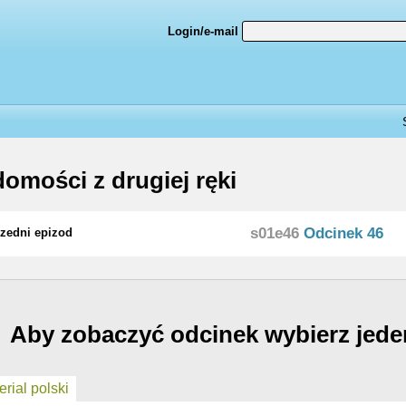
Login/e-mail
omości z drugiej ręki
s01e46
Odcinek 46
zedni epizod
Aby zobaczyć odcinek wybierz jede
rial polski