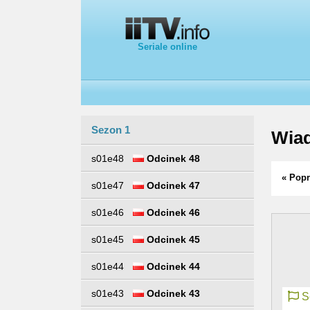
Seriale online
Sezon 1
Wiad
s01e48
Odcinek 48
« Popr
s01e47
Odcinek 47
s01e46
Odcinek 46
s01e45
Odcinek 45
s01e44
Odcinek 44
s01e43
Odcinek 43
Se