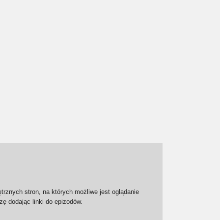
trznych stron, na których możliwe jest oglądanie
zę dodając linki do epizodów.