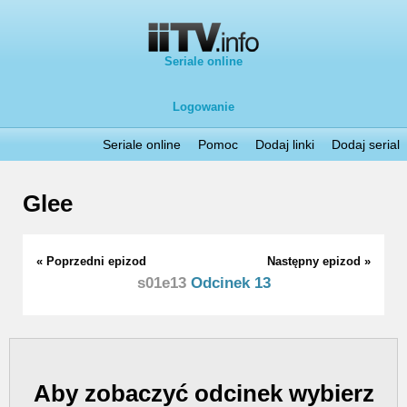
Seriale online
Logowanie
Seriale online
Pomoc
Dodaj linki
Dodaj serial
Glee
« Poprzedni epizod
Następny epizod »
s01e13
Odcinek 13
Aby zobaczyć odcinek wybierz