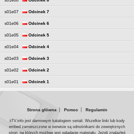
s01e07
Odcinek 7
s01e06
Odcinek 6
s01e05
Odcinek 5
s01e04
Odcinek 4
s01e03
Odcinek 3
s01e02
Odcinek 2
s01e01
Odcinek 1
Strona główna
Pomoc
Regulamin
iiTV.info jest darmowym katalogiem seriali. Wszelkie linki lub kody
embed zamieszczone w serwisie są odnośnikami do zewnętrznych
stron, na których możliwe jest oglądanie materiału. Jeżeli znalazłeś