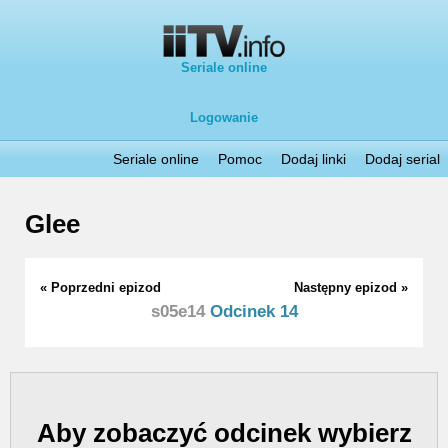
Seriale online
Logowanie
Seriale online
Pomoc
Dodaj linki
Dodaj serial
Glee
« Poprzedni epizod
Następny epizod »
s05e14
Odcinek 14
Aby zobaczyć odcinek wybierz