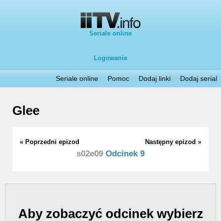
Seriale online
Logowanie
Seriale online
Pomoc
Dodaj linki
Dodaj serial
Glee
« Poprzedni epizod
Następny epizod »
s02e09
Odcinek 9
Aby zobaczyć odcinek wybierz