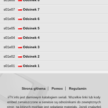
s01e07
Odcinek 7
s01e06
Odcinek 6
s01e05
Odcinek 5
s01e04
Odcinek 4
s01e03
Odcinek 3
s01e02
Odcinek 2
s01e01
Odcinek 1
Strona główna
Pomoc
Regulamin
iiTV.info jest darmowym katalogiem seriali. Wszelkie linki lub kody
embed zamieszczone w serwisie są odnośnikami do zewnętrznych
stron, na których możliwe jest oglądanie materiału. Jeżeli znalazłeś