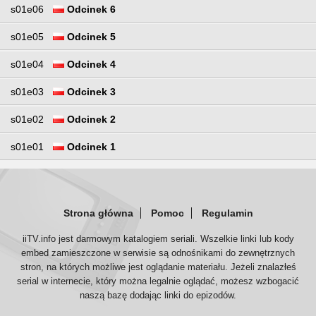
s01e06
Odcinek 6
s01e05
Odcinek 5
s01e04
Odcinek 4
s01e03
Odcinek 3
s01e02
Odcinek 2
s01e01
Odcinek 1
Strona główna
Pomoc
Regulamin
iiTV.info jest darmowym katalogiem seriali. Wszelkie linki lub kody
embed zamieszczone w serwisie są odnośnikami do zewnętrznych
stron, na których możliwe jest oglądanie materiału. Jeżeli znalazłeś
serial w internecie, który można legalnie oglądać, możesz wzbogacić
naszą bazę dodając linki do epizodów.