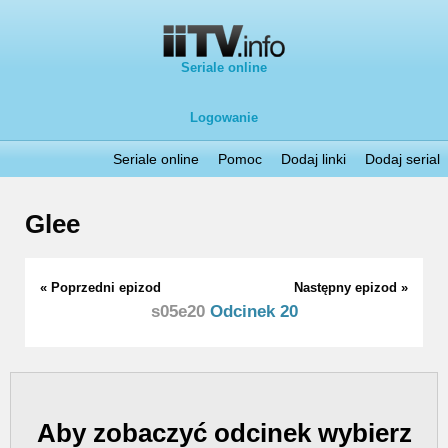
Seriale online
Logowanie
Seriale online
Pomoc
Dodaj linki
Dodaj serial
Glee
« Poprzedni epizod
Następny epizod »
s05e20
Odcinek 20
Aby zobaczyć odcinek wybierz