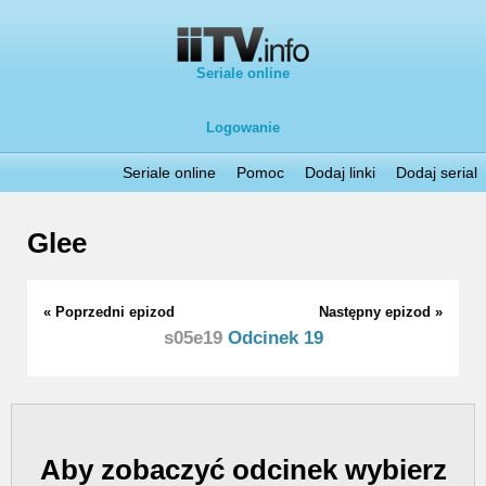
Seriale online
Logowanie
Seriale online
Pomoc
Dodaj linki
Dodaj serial
Glee
« Poprzedni epizod
Następny epizod »
s05e19
Odcinek 19
Aby zobaczyć odcinek wybierz