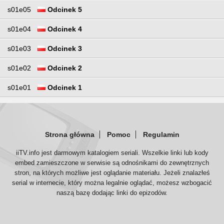
s01e05
Odcinek 5
s01e04
Odcinek 4
s01e03
Odcinek 3
s01e02
Odcinek 2
s01e01
Odcinek 1
Strona główna
Pomoc
Regulamin
iiTV.info jest darmowym katalogiem seriali. Wszelkie linki lub kody
embed zamieszczone w serwisie są odnośnikami do zewnętrznych
stron, na których możliwe jest oglądanie materiału. Jeżeli znalazłeś
serial w internecie, który można legalnie oglądać, możesz wzbogacić
naszą bazę dodając linki do epizodów.