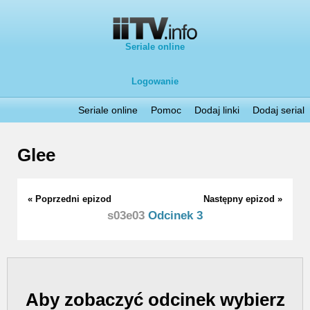
Seriale online
Logowanie
Seriale online
Pomoc
Dodaj linki
Dodaj serial
Glee
« Poprzedni epizod
Następny epizod »
s03e03
Odcinek 3
Aby zobaczyć odcinek wybierz