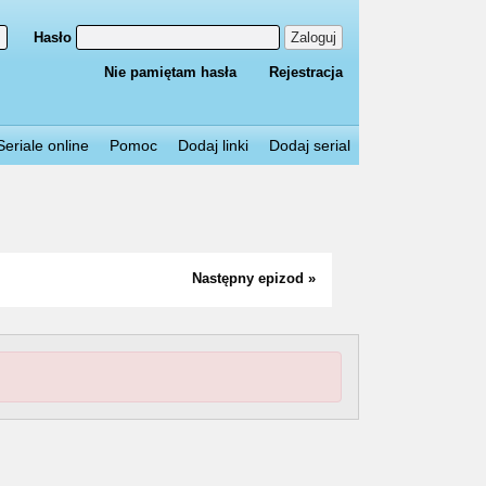
Hasło
Zaloguj
Nie pamiętam hasła
Rejestracja
Seriale online
Pomoc
Dodaj linki
Dodaj serial
Następny epizod »