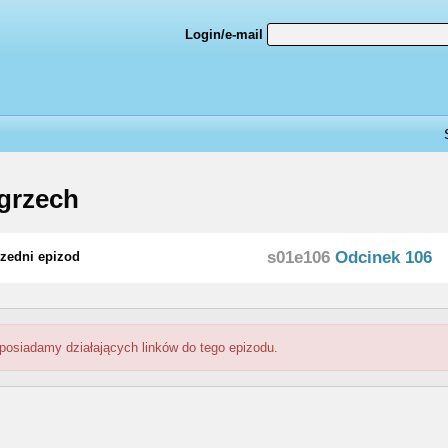
Login/e-mail
grzech
s01e106
Odcinek 106
zedni epizod
 posiadamy działających linków do tego epizodu.