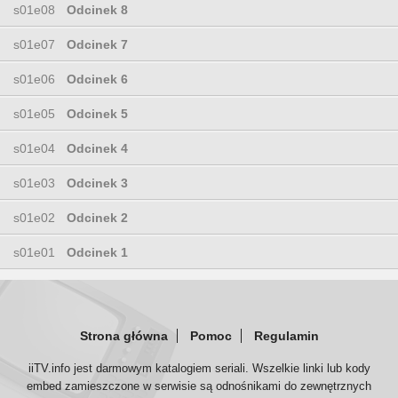
s01e08
Odcinek 8
s01e07
Odcinek 7
s01e06
Odcinek 6
s01e05
Odcinek 5
s01e04
Odcinek 4
s01e03
Odcinek 3
s01e02
Odcinek 2
s01e01
Odcinek 1
Strona główna
Pomoc
Regulamin
iiTV.info jest darmowym katalogiem seriali. Wszelkie linki lub kody
embed zamieszczone w serwisie są odnośnikami do zewnętrznych