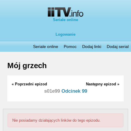
Seriale online
Logowanie
Seriale online
Pomoc
Dodaj linki
Dodaj serial
Mój grzech
« Poprzedni epizod
Następny epizod »
s01e99
Odcinek 99
Nie posiadamy działających linków do tego epizodu.