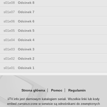
s01e08
Odcinek 8
s01e07
Odcinek 7
s01e06
Odcinek 6
s01e05
Odcinek 5
s01e04
Odcinek 4
s01e03
Odcinek 3
s01e02
Odcinek 2
s01e01
Odcinek 1
Strona główna
Pomoc
Regulamin
iiTV.info jest darmowym katalogiem seriali. Wszelkie linki lub kody
embed zamieszczone w serwisie są odnośnikami do zewnętrznych