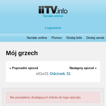
Seriale online
Logowanie
Seriale online
Pomoc
Dodaj linki
Dodaj serial
Mój grzech
« Poprzedni epizod
Następny epizod »
s01e31
Odcinek 31
Nie posiadamy działających linków do tego epizodu.