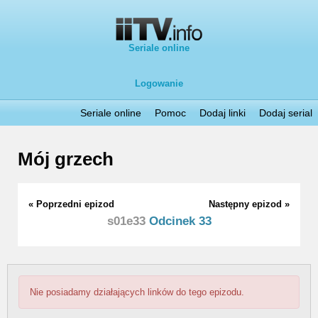
Seriale online
Logowanie
Seriale online
Pomoc
Dodaj linki
Dodaj serial
Mój grzech
« Poprzedni epizod
Następny epizod »
s01e33
Odcinek 33
Nie posiadamy działających linków do tego epizodu.