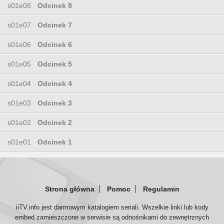
s01e08
Odcinek 8
s01e07
Odcinek 7
s01e06
Odcinek 6
s01e05
Odcinek 5
s01e04
Odcinek 4
s01e03
Odcinek 3
s01e02
Odcinek 2
s01e01
Odcinek 1
Strona główna
Pomoc
Regulamin
iiTV.info jest darmowym katalogiem seriali. Wszelkie linki lub kody
embed zamieszczone w serwisie są odnośnikami do zewnętrznych