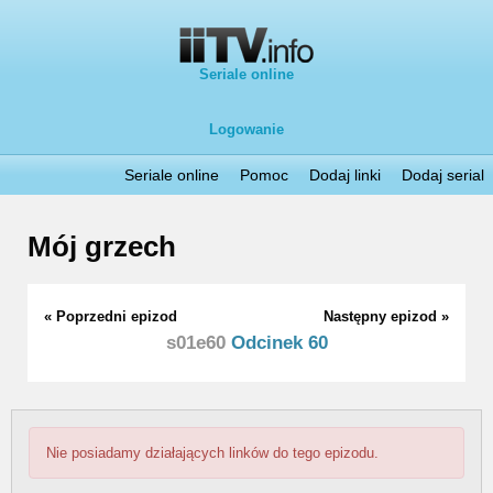
Seriale online
Logowanie
Seriale online
Pomoc
Dodaj linki
Dodaj serial
Mój grzech
« Poprzedni epizod
Następny epizod »
s01e60
Odcinek 60
Nie posiadamy działających linków do tego epizodu.