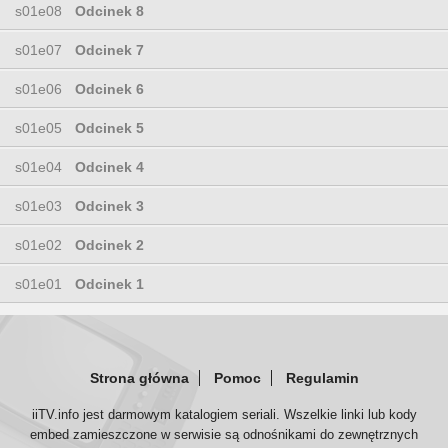
s01e08
Odcinek 8
s01e07
Odcinek 7
s01e06
Odcinek 6
s01e05
Odcinek 5
s01e04
Odcinek 4
s01e03
Odcinek 3
s01e02
Odcinek 2
s01e01
Odcinek 1
Strona główna
Pomoc
Regulamin
iiTV.info jest darmowym katalogiem seriali. Wszelkie linki lub kody
embed zamieszczone w serwisie są odnośnikami do zewnętrznych