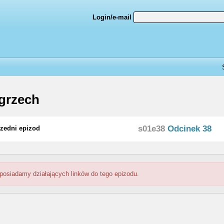
Login/e-mail
grzech
s01e38
Odcinek 38
zedni epizod
 posiadamy działających linków do tego epizodu.