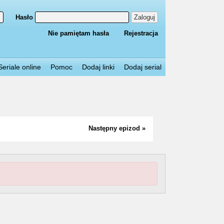
Hasło
Zaloguj
Nie pamiętam hasła
Rejestracja
Seriale online
Pomoc
Dodaj linki
Dodaj serial
Następny epizod »