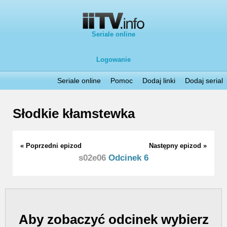
Seriale online
Logowanie
Seriale online
Pomoc
Dodaj linki
Dodaj serial
Słodkie kłamstewka
« Poprzedni epizod
Następny epizod »
s02e06
Odcinek 6
Aby zobaczyć odcinek wybierz