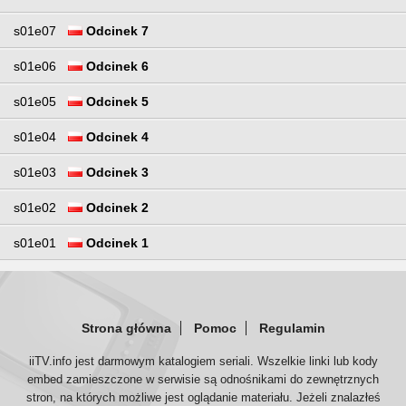
s01e07
Odcinek 7
s01e06
Odcinek 6
s01e05
Odcinek 5
s01e04
Odcinek 4
s01e03
Odcinek 3
s01e02
Odcinek 2
s01e01
Odcinek 1
Strona główna
Pomoc
Regulamin
iiTV.info jest darmowym katalogiem seriali. Wszelkie linki lub kody
embed zamieszczone w serwisie są odnośnikami do zewnętrznych
stron, na których możliwe jest oglądanie materiału. Jeżeli znalazłeś