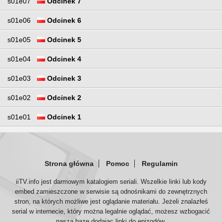
s01e07
Odcinek 7
s01e06
Odcinek 6
s01e05
Odcinek 5
s01e04
Odcinek 4
s01e03
Odcinek 3
s01e02
Odcinek 2
s01e01
Odcinek 1
Strona główna
Pomoc
Regulamin
iiTV.info jest darmowym katalogiem seriali. Wszelkie linki lub kody
embed zamieszczone w serwisie są odnośnikami do zewnętrznych
stron, na których możliwe jest oglądanie materiału. Jeżeli znalazłeś
serial w internecie, który można legalnie oglądać, możesz wzbogacić
naszą bazę dodając linki do epizodów.