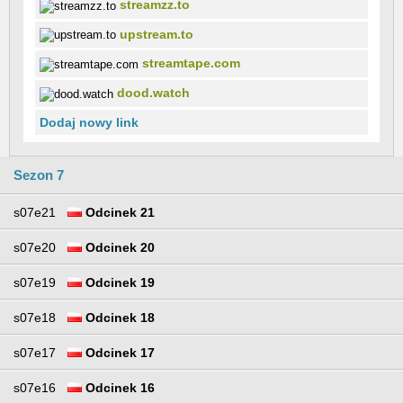
streamzz.to
upstream.to
streamtape.com
dood.watch
Dodaj nowy link
Sezon 7
s07e21
Odcinek 21
s07e20
Odcinek 20
s07e19
Odcinek 19
s07e18
Odcinek 18
s07e17
Odcinek 17
s07e16
Odcinek 16