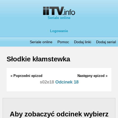
Seriale online
Logowanie
Seriale online
Pomoc
Dodaj linki
Dodaj serial
Słodkie kłamstewka
« Poprzedni epizod
Następny epizod »
s02e18
Odcinek 18
Aby zobaczyć odcinek wybierz