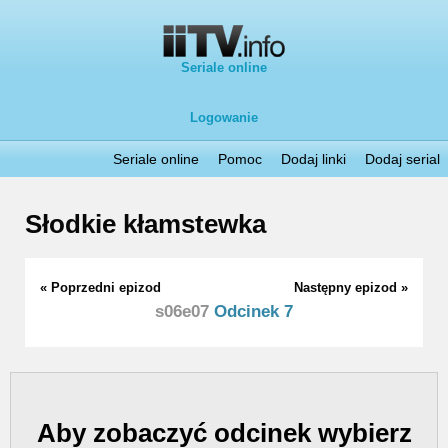
Seriale online
Logowanie
Seriale online
Pomoc
Dodaj linki
Dodaj serial
Słodkie kłamstewka
« Poprzedni epizod
Następny epizod »
s06e07
Odcinek 7
Aby zobaczyć odcinek wybierz