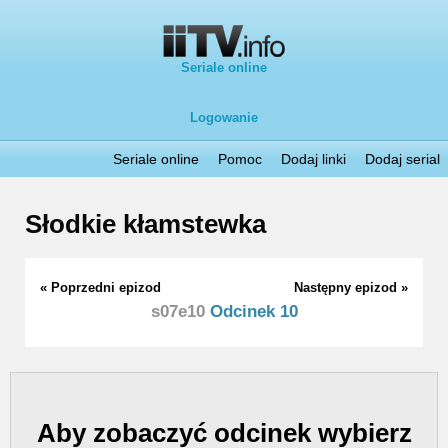
Seriale online
Logowanie
Seriale online
Pomoc
Dodaj linki
Dodaj serial
Słodkie kłamstewka
« Poprzedni epizod
Następny epizod »
s07e10
Odcinek 10
Aby zobaczyć odcinek wybierz