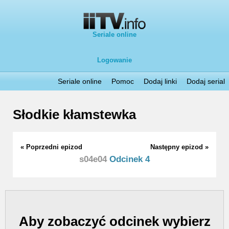
Seriale online
Logowanie
Seriale online
Pomoc
Dodaj linki
Dodaj serial
Słodkie kłamstewka
« Poprzedni epizod
Następny epizod »
s04e04
Odcinek 4
Aby zobaczyć odcinek wybierz