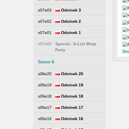
s07e03
Odcinek 3
s07e02
Odcinek 2
s07e01
Odcinek 1
s07e00
Special - A-List Wrap
Party
Dod
Sezon 6
s06e20
Odcinek 20
s06e19
Odcinek 19
s06e18
Odcinek 18
s06e17
Odcinek 17
s06e16
Odcinek 16