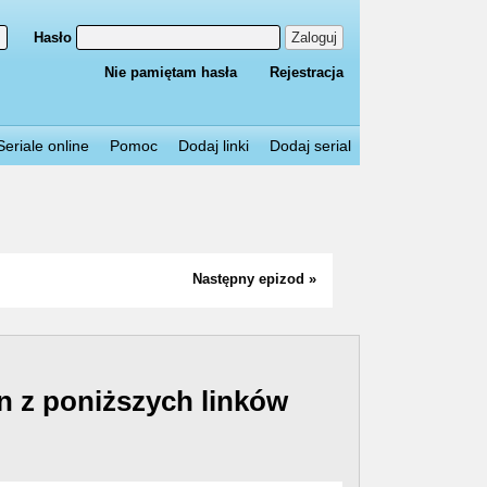
Hasło
Zaloguj
Nie pamiętam hasła
Rejestracja
Seriale online
Pomoc
Dodaj linki
Dodaj serial
Następny epizod »
n z poniższych linków