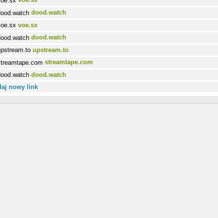
dood.watch
voe.sx
dood.watch
upstream.to
streamtape.com
dood.watch
aj nowy link