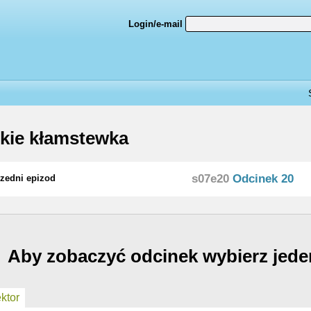
Login/e-mail
kie kłamstewka
s07e20
Odcinek 20
zedni epizod
Aby zobaczyć odcinek wybierz jede
ktor