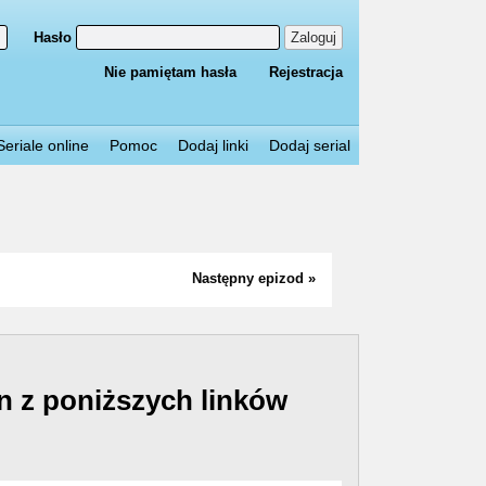
Hasło
Zaloguj
Nie pamiętam hasła
Rejestracja
Seriale online
Pomoc
Dodaj linki
Dodaj serial
Następny epizod »
n z poniższych linków