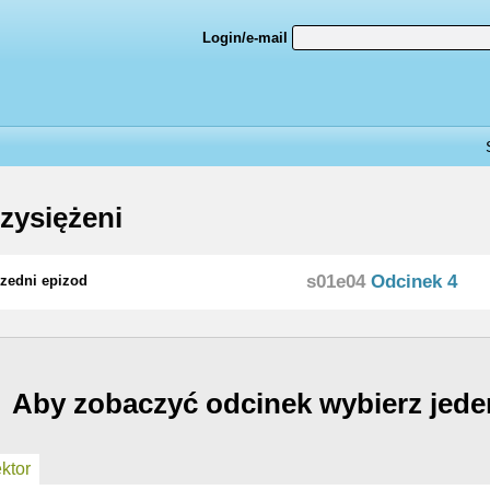
Login/e-mail
zysiężeni
s01e04
Odcinek 4
zedni epizod
Aby zobaczyć odcinek wybierz jede
ktor