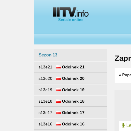
Seriale online
Sezon 13
Zapr
s13e21
Odcinek 21
« Popr
s13e20
Odcinek 20
s13e19
Odcinek 19
s13e18
Odcinek 18
s13e17
Odcinek 17
s13e16
Odcinek 16
Le