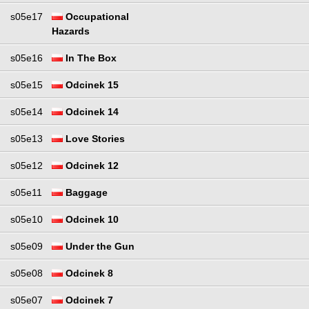
s05e17
Occupational
Hazards
s05e16
In The Box
s05e15
Odcinek 15
s05e14
Odcinek 14
s05e13
Love Stories
s05e12
Odcinek 12
s05e11
Baggage
s05e10
Odcinek 10
s05e09
Under the Gun
s05e08
Odcinek 8
s05e07
Odcinek 7