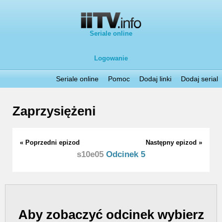
Seriale online
Logowanie
Seriale online
Pomoc
Dodaj linki
Dodaj serial
Zaprzysiężeni
« Poprzedni epizod
Następny epizod »
s10e05
Odcinek 5
Aby zobaczyć odcinek wybierz