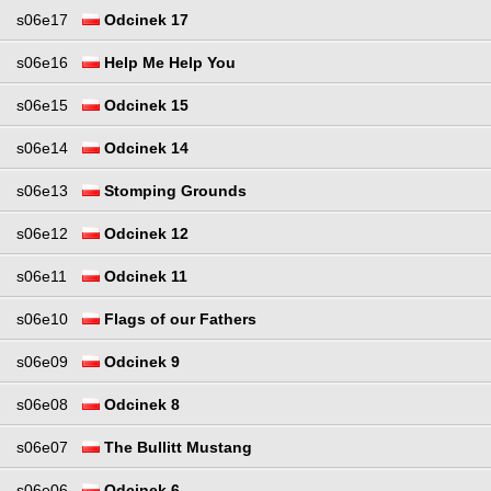
s06e17
Odcinek 17
s06e16
Help Me Help You
s06e15
Odcinek 15
s06e14
Odcinek 14
s06e13
Stomping Grounds
s06e12
Odcinek 12
s06e11
Odcinek 11
s06e10
Flags of our Fathers
s06e09
Odcinek 9
s06e08
Odcinek 8
s06e07
The Bullitt Mustang
s06e06
Odcinek 6