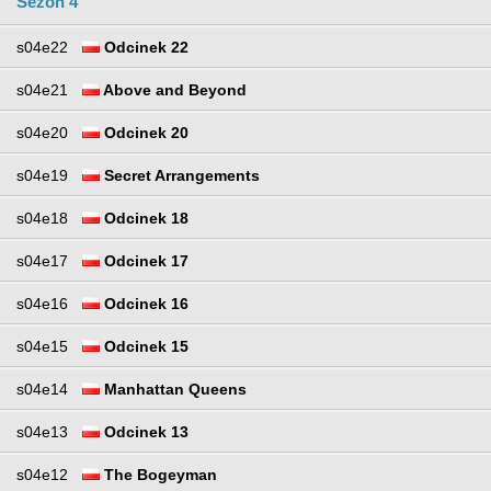
Sezon 4
s04e22
Odcinek 22
s04e21
Above and Beyond
s04e20
Odcinek 20
s04e19
Secret Arrangements
s04e18
Odcinek 18
s04e17
Odcinek 17
s04e16
Odcinek 16
s04e15
Odcinek 15
s04e14
Manhattan Queens
s04e13
Odcinek 13
s04e12
The Bogeyman