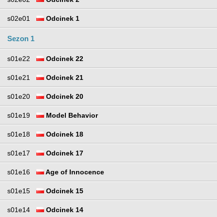
s02e01
Odcinek 1
Sezon 1
s01e22
Odcinek 22
s01e21
Odcinek 21
s01e20
Odcinek 20
s01e19
Model Behavior
s01e18
Odcinek 18
s01e17
Odcinek 17
s01e16
Age of Innocence
s01e15
Odcinek 15
s01e14
Odcinek 14