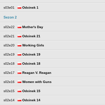
s03e01
Odcinek 1
Sezon 2
s02e22
Mother's Day
s02e21
Odcinek 21
s02e20
Working Girls
s02e19
Odcinek 19
s02e18
Odcinek 18
s02e17
Reagan V. Reagan
s02e16
Women with Guns
s02e15
Odcinek 15
s02e14
Odcinek 14