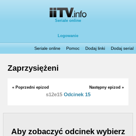
Seriale online
Logowanie
Seriale online
Pomoc
Dodaj linki
Dodaj serial
Zaprzysiężeni
« Poprzedni epizod
Następny epizod »
s12e15
Odcinek 15
Aby zobaczyć odcinek wybierz