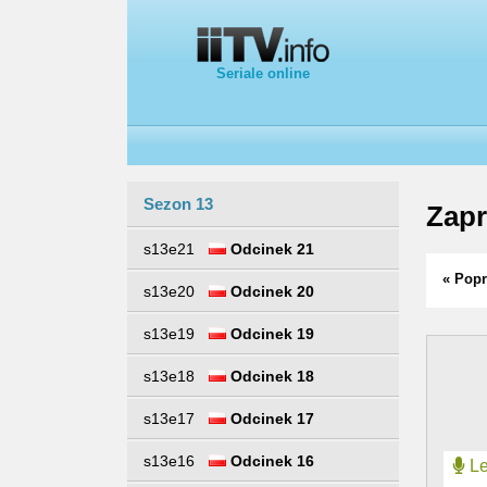
Seriale online
Sezon 13
Zapr
s13e21
Odcinek 21
« Popr
s13e20
Odcinek 20
s13e19
Odcinek 19
s13e18
Odcinek 18
s13e17
Odcinek 17
s13e16
Odcinek 16
Le