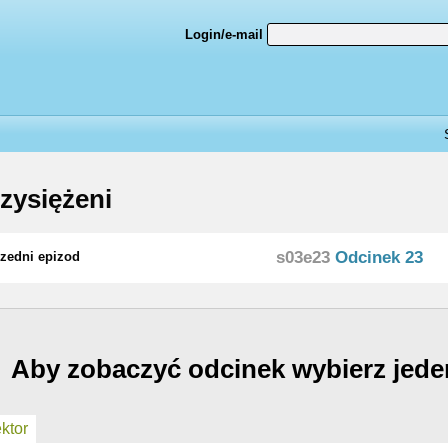
Login/e-mail
zysiężeni
s03e23
Odcinek 23
zedni epizod
Aby zobaczyć odcinek wybierz jede
ktor