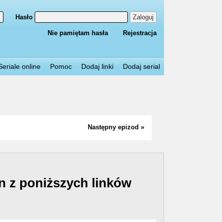
Hasło
Zaloguj
Nie pamiętam hasła
Rejestracja
Seriale online
Pomoc
Dodaj linki
Dodaj serial
Następny epizod »
n z poniższych linków