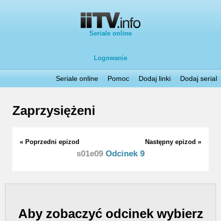
Seriale online
Logowanie
Seriale online
Pomoc
Dodaj linki
Dodaj serial
Zaprzysiężeni
« Poprzedni epizod
Następny epizod »
s01e09
Odcinek 9
Aby zobaczyć odcinek wybierz