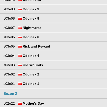
s03e09
Odcinek 9
s03e08
Odcinek 8
s03e07
Nightmares
s03e06
Odcinek 6
s03e05
Risk and Reward
s03e04
Odcinek 4
s03e03
Old Wounds
s03e02
Odcinek 2
s03e01
Odcinek 1
Sezon 2
s02e22
Mother's Day