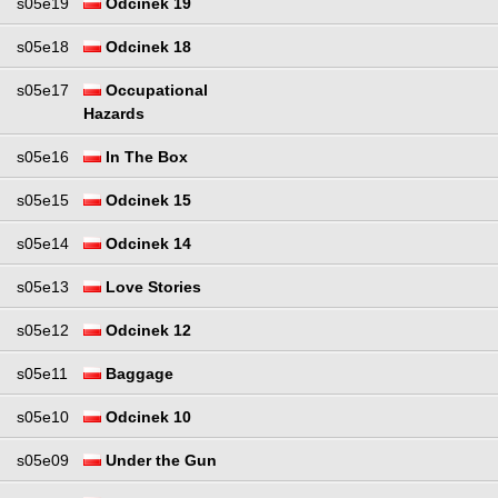
s05e19
Odcinek 19
s05e18
Odcinek 18
s05e17
Occupational
Hazards
s05e16
In The Box
s05e15
Odcinek 15
s05e14
Odcinek 14
s05e13
Love Stories
s05e12
Odcinek 12
s05e11
Baggage
s05e10
Odcinek 10
s05e09
Under the Gun